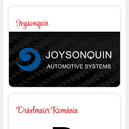
Joysonquin
Dräxlmaier România