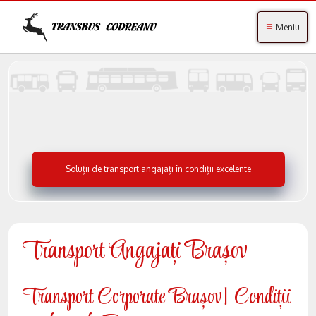
Meniu
Soluții de transport angajați în condiții excelente
Transport Angajați Brașov
Transport Corporate Brașov| Condiții