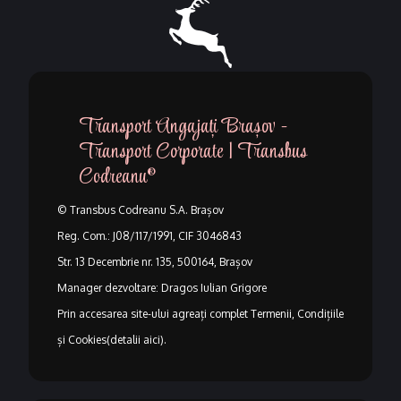
Transport Angajați Brașov -
Transport Corporate | Transbus
Codreanu®
© Transbus Codreanu S.A. Brașov
Reg. Com.: J08/117/1991, CIF 3046843
Str. 13 Decembrie nr. 135, 500164, Brașov
Manager dezvoltare: Dragos Iulian Grigore
Prin accesarea site-ului agreați complet
Termenii, Condițiile
și Cookies(detalii aici)
.