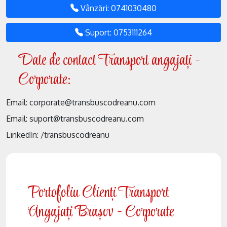
Vânzări: 0741030480
Suport: 0753111264
Date de contact Transport angajați -
Corporate:
Email: corporate@transbuscodreanu.com
Email: suport@transbuscodreanu.com
LinkedIn: /transbuscodreanu
Portofoliu Clienți Transport
Angajați Brașov - Corporate